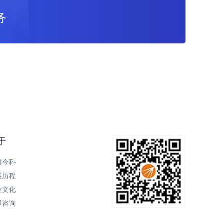
务
于
解今科
展历程
业文化
即咨询