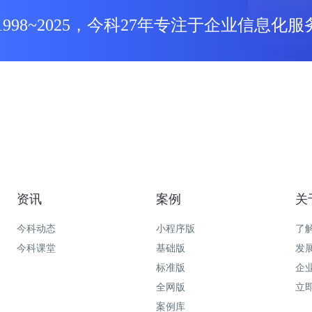
1998~2025，今科27年专注于企业信息化服
资讯
案例
关
今科动态
小程序版
了
今科课堂
基础版
发
标准版
企
全网版
立
案例库