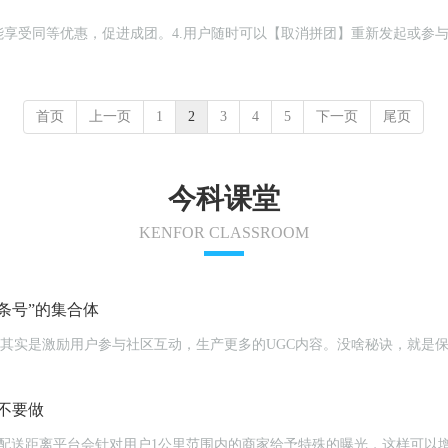
享受同等优惠，促进成团。4.用户随时可以【取消拼团】重新发起或参与
首页
上一页
1
2
3
4
5
下一页
尾页
今科课堂
KENFOR CLASSROOM
条号”的集合体
体系其实是激励用户参与社区互动，生产更多的UGC内容。没啥秘诀，就是
不要做
）配送距离平台会针对用户1公里范围内的商家给予特殊的曝光，这样可以