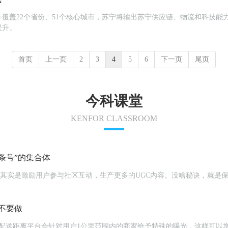
覆盖22个省份、51个核心城市，苏宁将输出苏宁供应链、物流和科技能
提升。
首页
上一页
2
3
4
5
6
下一页
尾页
今科课堂
KENFOR CLASSROOM
条号”的集合体
体系其实是激励用户参与社区互动，生产更多的UGC内容。没啥秘诀，就是
不要做
）配送距离平台会针对用户1公里范围内的商家给予特殊的曝光，这样可以