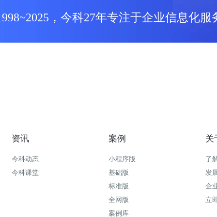
1998~2025，今科27年专注于企业信息化服
资讯
案例
关
今科动态
小程序版
了
今科课堂
基础版
发
标准版
企
全网版
立
案例库