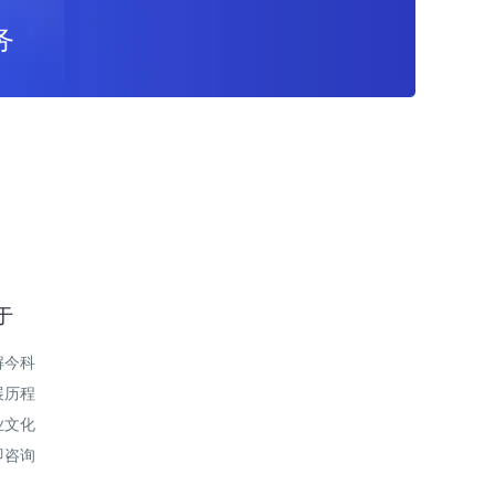
务
于
解今科
展历程
业文化
即咨询