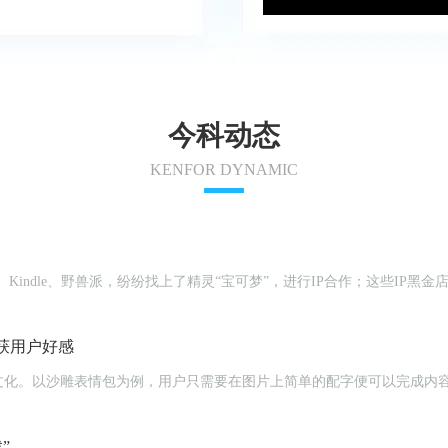
今科动态
KENFOR DYNAMIC
Kindle、野兽派，纷纷找上了精灵“宝可梦”，进行IP合作；这些IP黑
获用户好感
文化。以沙雕表情包为例，用户只需要在图片上简单的配字便可以完成内
”