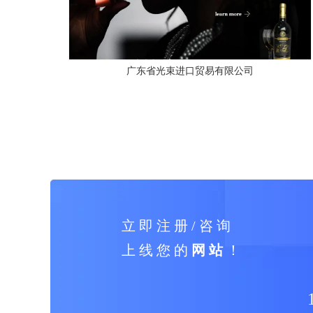
广东省光束进口贸易有限公司
立 即 注 册 / 咨 询
上 线 您 的
网 站
！