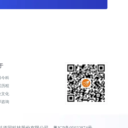
于
解今科
展历程
业文化
即咨询
 广东今科道同科技股份有限公司
粤ICP备05022874号