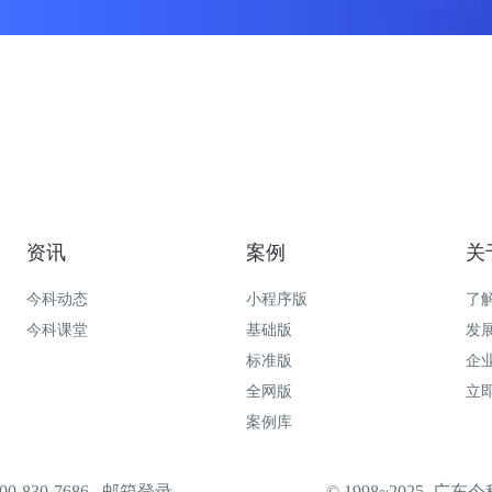
资讯
案例
关
今科动态
小程序版
了
今科课堂
基础版
发
标准版
企
全网版
立
案例库
-830-7686
邮箱登录
© 1998~2025