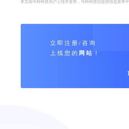
本文由今科科技用户上传并发布，今科科技仅提供信息发布
立 即 注 册 / 咨 询
上 线 您 的
网 站
！